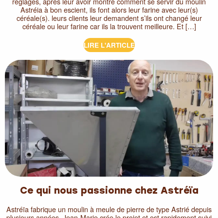
réglages, après leur avoir montré comment se servir du moulin
Astréia à bon escient, ils font alors leur farine avec leur(s)
céréale(s). leurs clients leur demandent s’ils ont changé leur
céréale ou leur farine car ils la trouvent meilleure. Et […]
LIRE L'ARTICLE
Ce qui nous passionne chez Astréïa
Astréïa fabrique un moulin à meule de pierre de type Astrié depuis
plusieurs années. Jean-Marie crée le projet et est rapidement suivi