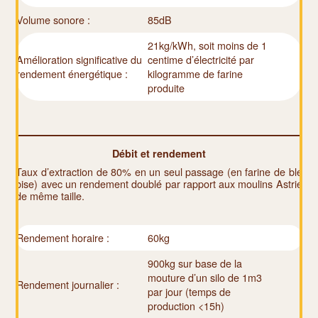
Volume sonore :
85dB
21kg/kWh, soit moins de 1
Amélioration significative du
centime d’électricité par
rendement énergétique :
kilogramme de farine
produite
Débit et rendement
Taux d’extraction de 80% en un seul passage (en farine de blé
bise) avec un rendement doublé par rapport aux moulins Astrié
de même taille.
Rendement horaire :
60kg
900kg sur base de la
mouture d’un silo de 1m3
Rendement journalier :
par jour (temps de
production <15h)