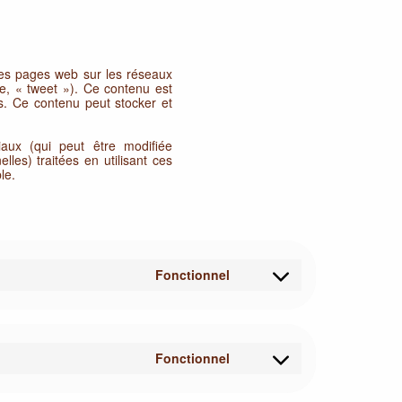
des pages web sur les réseaux
le, « tweet »). Ce contenu est
s. Ce contenu peut stocker et
ciaux (qui peut être modifiée
les) traitées en utilisant ces
le.
Fonctionnel
Consent
to
service
wordpress
Fonctionnel
Consent
to