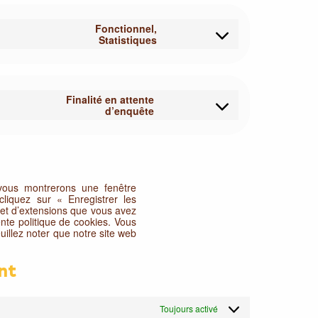
service
wpml
Fonctionnel,
Consent
Statistiques
to
service
hotjar
Finalité en attente
Consent
d’enquête
to
service
divers
 vous montrerons une fenêtre
liquez sur « Enregistrer les
 et d’extensions que vous avez
nte politique de cookies. Vous
euillez noter que notre site web
nt
Toujours activé