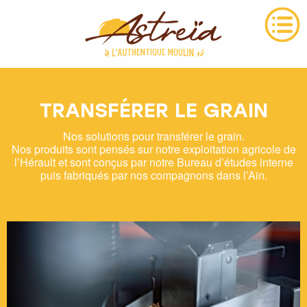
TRANSFÉRER LE GRAIN
Nos solutions pour transférer le grain.
Nos produits sont pensés sur notre exploitation agricole de
l’Hérault et sont conçus par notre Bureau d’études interne
puis fabriqués par nos compagnons dans l’Ain.