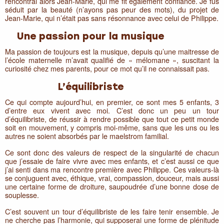
rencontrai alors Jean-Marie, qui me fit également confiance. Je fus
séduit par la beauté (n’ayons pas peur des mots), du projet de
Jean-Marie, qui n’était pas sans résonnance avec celui de Philippe.
Une passion pour la musique
Ma passion de toujours est la musique, depuis qu’une maitresse de
l’école maternelle m’avait qualifié de « mélomane », suscitant la
curiosité chez mes parents, pour ce mot qu’il ne connaissait pas.
L’équilibriste
Ce qui compte aujourd’hui, en premier, ce sont mes 5 enfants, 3
d’entre eux vivent avec moi. C’est donc un peu un tour
d’équilibriste, de réussir à rendre possible que tout ce petit monde
soit en mouvement, y compris moi-même, sans que les uns ou les
autres ne soient absorbés par le maelstrom familial.
Ce sont donc des valeurs de respect de la singularité de chacun
que j’essaie de faire vivre avec mes enfants, et c’est aussi ce que
j’ai senti dans ma rencontre première avec Philippe. Ces valeurs-là
se conjuguent avec, éthique, vrai, compassion, douceur, mais aussi
une certaine forme de droiture, saupoudrée d’une bonne dose de
souplesse.
C’est souvent un tour d’équilibriste de les faire tenir ensemble. Je
ne cherche pas l’harmonie, qui supposerai une forme de plénitude