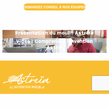
DEMANDEZ CONSEIL À NOS ÉQUIPES
Présentation du moulin Astréïa
Vidéo : Comprendre l'invention
Astrié
Astreïa
04 83 43 22 12
ZAC des Bruyères, 180 Rue Lavoisier
-
01960