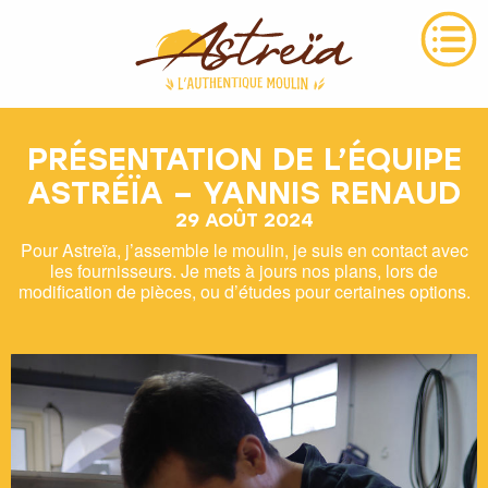
PRÉSENTATION DE L’ÉQUIPE
ASTRÉÏA – YANNIS RENAUD
29 AOÛT 2024
Pour Astreïa, j’assemble le moulin, je suis en contact avec
les fournisseurs. Je mets à jours nos plans, lors de
modification de pièces, ou d’études pour certaines options.