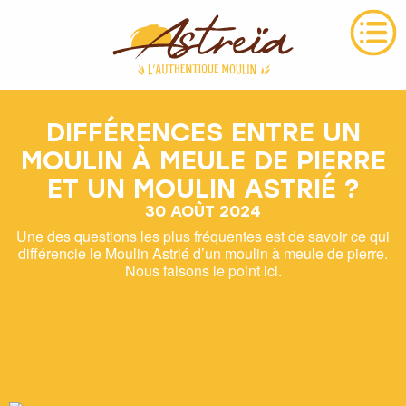
DIFFÉRENCES ENTRE UN
MOULIN À MEULE DE PIERRE
ET UN MOULIN ASTRIÉ ?
30 AOÛT 2024
Une des questions les plus fréquentes est de savoir ce qui
différencie le Moulin Astrié d’un moulin à meule de pierre.
Nous faisons le point ici.