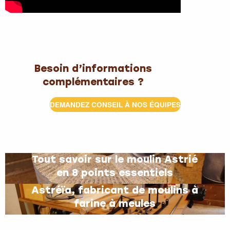
Besoin d’informations
complémentaires ?
DEMANDEZ CONSEIL À NOS ÉQUIPES
Tout savoir sur le moulin Astrié
en 8 points essentiels
Astréïa, fabricant de moulins à
farine à meules