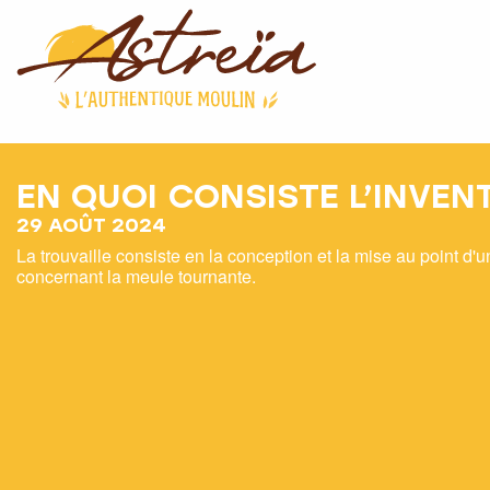
EN QUOI CONSISTE L’INVENT
29 AOÛT 2024
La trouvaille consiste en la conception et la mise au point d'
concernant la meule tournante.