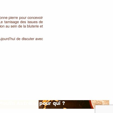
 bonne pierre pour concevoir
 Le tamisage des issues de
n au sein de la bluterie et
aujourd’hui de discuter avec
Moulin Astréïa, pour qui ?