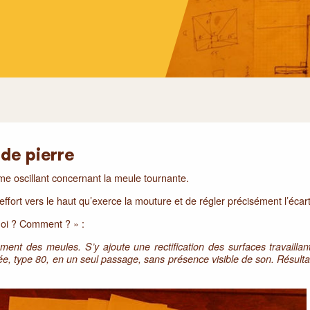
 de pierre
ème oscillant concernant la meule tournante.
fort vers le haut qu’exerce la mouture et de régler précisément l’écar
quoi ? Comment ? » :
ement des meules. S’y ajoute une rectification des surfaces travailla
brée, type 80, en un seul passage, sans présence visible de son. Résult