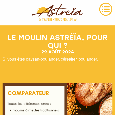
LE MOULIN ASTRÉÏA, POUR
QUI ?
29 AOÛT 2024
Si vous êtes paysan-boulanger, céréalier, boulanger.