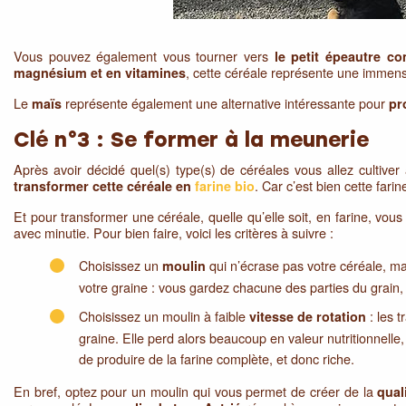
Vous pouvez également vous tourner vers
le petit épeautre co
, cette céréale représente une imme
magnésium et en vitamines
Le
représente également une alternative intéressante pour
maïs
pr
Clé n°3 : Se former à la meunerie
Après avoir décidé quel(s) type(s) de céréales vous allez cultive
. Car c’est bien cette fari
transformer cette céréale en
farine bio
Et pour transformer une céréale, quelle qu’elle soit, en farine, vo
avec minutie. Pour bien faire, voici les critères à suivre :
Choisissez un
qui n’écrase pas votre céréale, ma
moulin
votre graine : vous gardez chacune des parties du grain,
Choisissez un moulin à faible
: les t
vitesse de rotation
graine. Elle perd alors beaucoup en valeur nutritionnelle
de produire de la farine complète, et donc riche.
En bref, optez pour un moulin qui vous permet de créer de la
qual