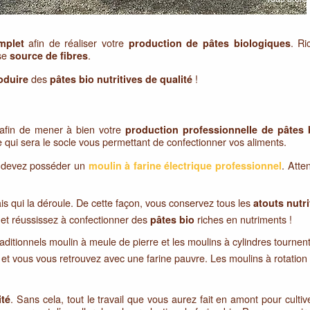
afin de réaliser votre
. R
mplet
production de pâtes biologiques
nse
.
source de fibres
des
!
oduire
pâtes bio nutritives de qualité
r afin de mener à bien votre
production professionnelle de pâtes 
ne qui sera le socle vous permettant de confectionner vos aliments.
us devez posséder un
. Atte
moulin à farine électrique professionnel
is qui la déroule. De cette façon, vous conservez tous les
atouts nutr
 et réussissez à confectionner des
riches en nutriments !
pâtes bio
raditionnels moulin à meule de pierre et les moulins à cylindres tournent 
, et vous vous retrouvez avec une farine pauvre. Les moulins à rotation
. Sans cela, tout le travail que vous aurez fait en amont pour culti
ité