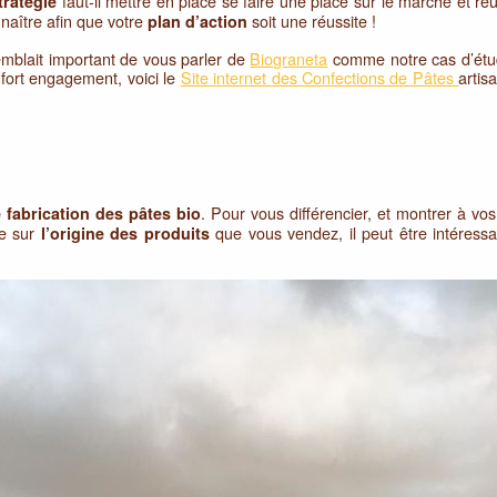
faut-il mettre en place se faire une place sur le marché et réuss
tratégie
naître afin que votre
soit une réussite !
plan d’action
mblait important de vous parler de
Biograneta
comme notre cas d’étude
 fort engagement, voici le
Site internet des Confections de Pâtes
artis
. Pour vous différencier, et montrer à vos
 fabrication des pâtes bio
ce sur
que vous vendez, il peut être intéres
l’origine des produits