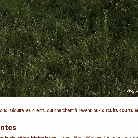
Biogra
quoi séduire les clients, qui cherchent à revenir aux
en
circuits courts
entes
, il peut être intéressant d’opter pour 
elle de pâtes biologiques