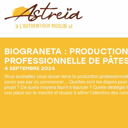
BIOGRANETA : PRODUCTIO
PROFESSIONNELLE DE PÂTES
4 SEPTEMBRE 2024
Vous souhaitez vous lancer dans la production professionnel
savez pas par où commencer… Quelles sont les étapes pour r
projet ? De quels moyens faut-il s’équiper ? Quelle stratégie fa
une place sur le marché et réussir à attirer l’attention des c