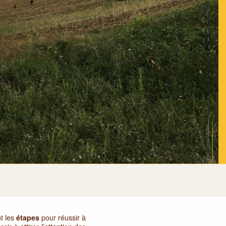
t les
pour réussir à
étapes